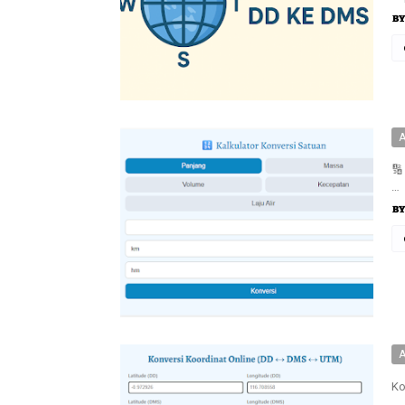
A
🔢
…
A
Ko