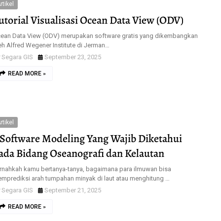
rtikel
utorial Visualisasi Ocean Data View (ODV)
ean Data View (ODV) merupakan software gratis yang dikembangkan
eh Alfred Wegener Institute di Jerman…
Segara GIS
September 23, 2025
READ MORE »
rtikel
 Software Modeling Yang Wajib Diketahui
ada Bidang Oseanografi dan Kelautan
rnahkah kamu bertanya-tanya, bagaimana para ilmuwan bisa
mprediksi arah tumpahan minyak di laut atau menghitung …
Segara GIS
September 21, 2025
READ MORE »