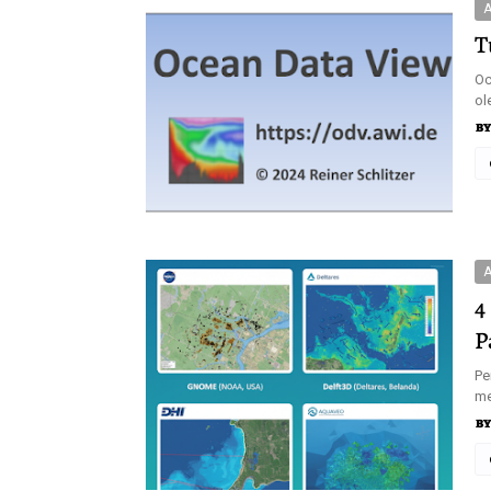
A
T
Oc
ol
A
4
P
Pe
me