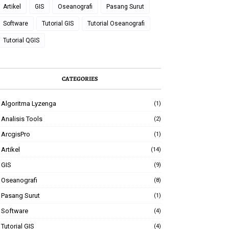
Artikel
GIS
Oseanografi
Pasang Surut
Software
Tutorial GIS
Tutorial Oseanografi
Tutorial QGIS
CATEGORIES
Algoritma Lyzenga
(1)
Analisis Tools
(2)
ArcgisPro
(1)
Artikel
(14)
GIS
(9)
Oseanografi
(8)
Pasang Surut
(1)
Software
(4)
Tutorial GIS
(4)