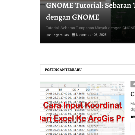
GNOME Tutorial: Sebaran
dengan GNOME
Tutorial: Sebaran Tumpahan Minyak dengan GNOME 
November 06, 2025
Segara GIS
POSTINGAN TERBARU
A
C
Me
di