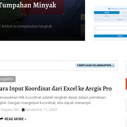
 Tumpahan Minyak
Artikel ini menjelaskan langkah…
TAMPILKAN SELENGKAPNYA
rcgisPro
ara Input Koordinat dari Excel ke Arcgis Pro
masukkan titik koordinat adalah langkah dasar dalam pemetaan
gital. Dengan menginput koordinat, kita dapat menampil…
Segara GIS
November 11, 2025
READ MORE »