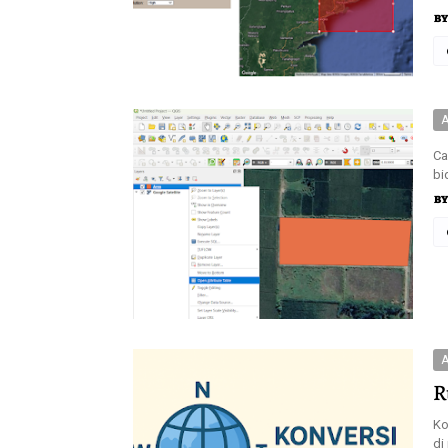
A
Ca
bi
A
R
Ko
di