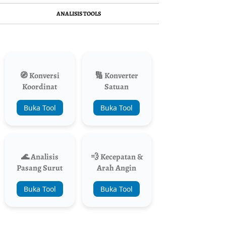
ANALISIS TOOLS
🧭 Konversi
🔢 Konverter
Koordinat
Satuan
Buka Tool
Buka Tool
🌊 Analisis
💨 Kecepatan &
Pasang Surut
Arah Angin
Buka Tool
Buka Tool