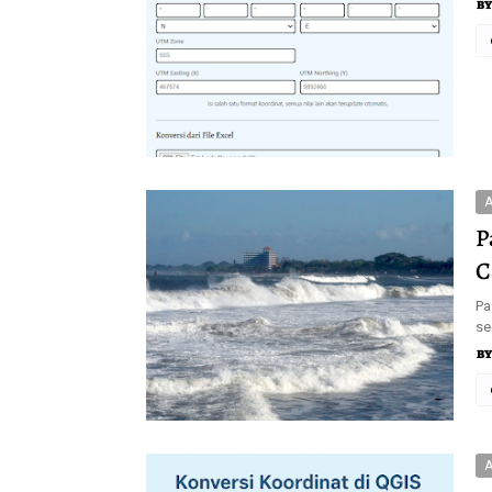
A
P
C
Pa
se
A