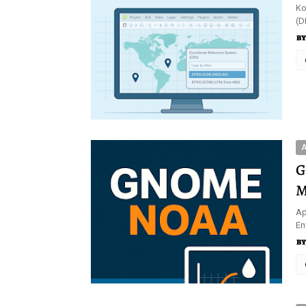
Ko
(D
A
G
M
Ap
En