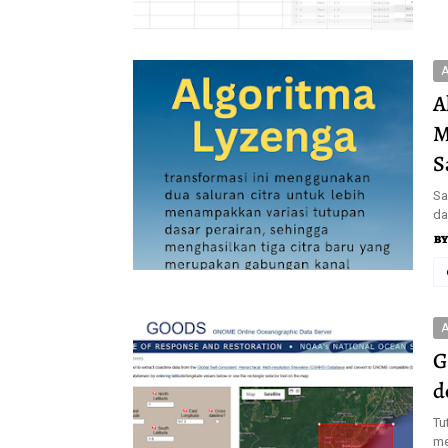
A
A
M
S
Sa
da
A
G
d
Tu
me