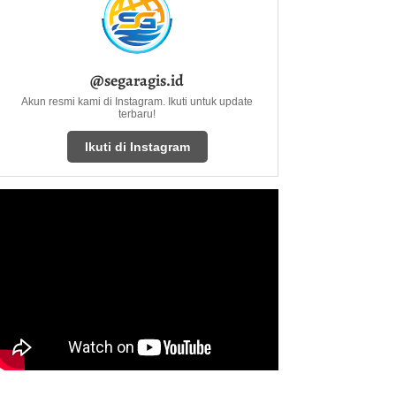
@segaragis.id
Akun resmi kami di Instagram. Ikuti untuk update
terbaru!
Ikuti di Instagram