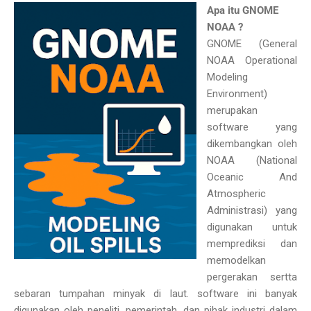
Apa itu GNOME
NOAA ?
GNOME (
General
NOAA Operational
Modeling
Environment)
merupakan
software yang
dikembangkan oleh
NOAA (National
Oceanic And
Atmospheric
Administrasi) yang
digunakan untuk
memprediksi dan
memodelkan
pergerakan sertta
sebaran tumpahan minyak di laut. software ini banyak
digunakan oleh
peneliti, pemerintah, dan pihak industri dalam